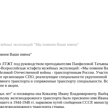
рганизации
Контакты
О техникуме
Студентам
Абитуриентам
Структ
музейных экспозиций "Мы помним Ваши имена"
омним Ваши имена"
нты ЛТЖТ под руководством преподавателям Панфиловой Татья
«Всероссийская эстафета музейных экспозиций: «Мы помним Ва
Великой Отечественной войны - транспортникам России. Участ
е организации СПО, реализующие специальности укрупненной 
емного транспорта и сопряженные транспорту специальности. Вс
ие в акции.
ых лет" и посвящена она Ковалеву Ивану Владимировичу. Выбо
никуму железнодорожного транспорта было присвоено имя Ивана
шего в 1944-1948 гг. наркомом путей сообщения СССР, минист
я железнодорожного транспорта страны.