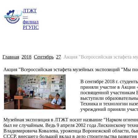
ЛТЖТ
Главная
Сведения об образовательной о
—
филиал
РГУПС
Главная
2018
Сентябрь
27
Акция "Всероссийская эстафета 
Акция "Всероссийская эстафета музейных экспозиций "Мы п
В сентябре 2018 г. студе
приняли участие в Акции 
посвященной участникам 
выступили образовательны
Техника и технологии наз
учреждений приняли участ
Музейная экспозиция в ЛТЖТ носит название "Нарком огненн
был не случайным. Ведь 9 апреля 2002 года Лискинскому тех
Владимировича Ковалева, уроженца Воронежской области, быв
СССР, внесшего большой вклад в дело строительства развити