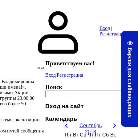
ура
Почта
Методические материалы ЛТЖТ
Электронная информац
Вход
|
Регистрация
Версия для слабовидящих
Приветствуем вас
!
20:48
Вход
|
Регистрация
ны Владимировны
Поиск
ши имена!»,
никами Акции
группы 23.00.00
его более 50
Вход на сайт
Календарь
р темы экспозиции
Сентябрь
ром путей сообщения
2018
Пн
Вт
Ср
Чт
Пт
Сб
Вс