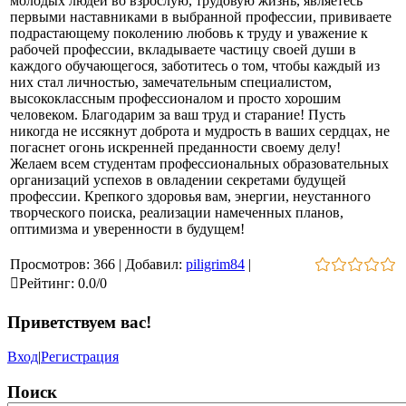
молодых людей во взрослую, трудовую жизнь, являетесь
первыми наставниками в выбранной профессии, прививаете
подрастающему поколению любовь к труду и уважение к
рабочей профессии, вкладываете частицу своей души в
каждого обучающегося, заботитесь о том, чтобы каждый из
них стал личностью, замечательным специалистом,
высококлассным профессионалом и просто хорошим
человеком. Благодарим за ваш труд и старание! Пусть
никогда не иссякнут доброта и мудрость в ваших сердцах, не
погаснет огонь искренней преданности своему делу!
Желаем всем студентам профессиональных образовательных
организаций успехов в овладении секретами будущей
профессии. Крепкого здоровья вам, энергии, неустанного
творческого поиска, реализации намеченных планов,
оптимизма и уверенности в будущем!
Просмотров
:
366
|
Добавил
:
piligrim84
|
Рейтинг
:
0.0
/
0
Приветствуем вас
!
Вход
|
Регистрация
Поиск