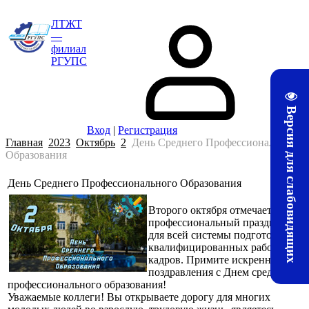
ЛТЖТ
—
филиал
РГУПС
Версия для слабовидящих
Вход
|
Регистрация
Главная
2023
Октябрь
2
День Среднего Профессионального
Образования
День Среднего Профессионального Образования
08:30
Второго октября отмечается
профессиональный праздник
для всей системы подготовки
квалифицированных рабочих
кадров. Примите искренние
поздравления с Днем среднего
профессионального образования!
Уважаемые коллеги! Вы открываете дорогу для многих