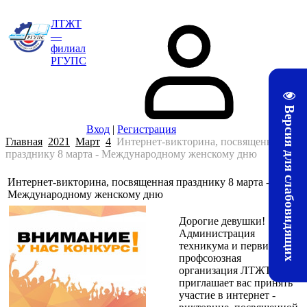
ЛТЖТ
—
филиал
РГУПС
Версия для слабовидящих
Вход
|
Регистрация
Главная
2021
Март
4
Интернет-викторина, посвященная
празднику 8 марта - Международному женскому дню
Интернет-викторина, посвященная празднику 8 марта -
22:50
Международному женскому дню
Дорогие девушки!
Администрация
техникума и первичная
профсоюзная
организация ЛТЖТ
приглашает вас принять
участие в интернет -