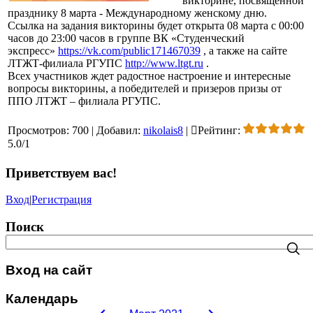
викторине, посвященной
празднику 8 марта - Международному женскому дню.
Ссылка на задания викторины будет открыта 08 марта с 00:00
часов до 23:00 часов в группе ВК «Студенческий
экспресс»
https://vk.com/public171467039
, а также на сайте
ЛТЖТ-филиала РГУПС
http://www.ltgt.ru
.
Всех участников ждет радостное настроение и интересные
вопросы викторины, а победителей и призеров призы от
ППО ЛТЖТ – филиала РГУПС.
Просмотров
:
700
|
Добавил
:
nikolais8
|
Рейтинг
:
5.0
/
1
Приветствуем вас
!
Вход
|
Регистрация
Поиск
Вход на сайт
Календарь