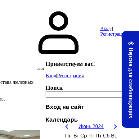
ура
Почта
Методические материалы ЛТЖТ
Электронная информац
Вход
|
Регистрация
Версия для слабовидящих
Приветствуем вас
!
22:31
Вход
|
Регистрация
става железных
Поиск
ов.
Вход на сайт
Календарь
Июнь 2024
Пн
Вт
Ср
Чт
Пт
Сб
Вс