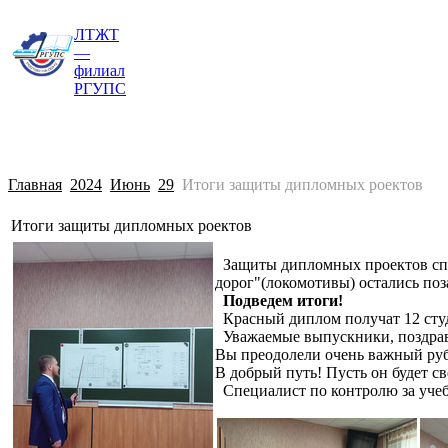
ЛТЖТ
Главная
Сведения об образовательной о
—
филиал
РГУПС
Главная
2024
Июнь
29
Итоги защиты дипломных роектов
Итоги защиты дипломных роектов
Защиты дипломных проектов спец
дорог"(локомотивы) остались поз
Подведем итоги!
Красный диплом получат 12 студ
Уважаемые выпускники, поздрав
Вы преодолели очень важный руб
В добрый путь! Пусть он будет с
Специалист по контролю за уче