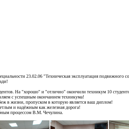
рганизации
Контакты
О техникуме
Студентам
Абитуриентам
Структ
иальности 23.02.06 "Техническая эксплуатация подвижного со
ади!
ентов. На "хорошо" и "отлично" окончили техникум 10 студент
ляем с успешным окончанием техникума!
еж в жизни, пропуском в которую является ваш диплом!
ветлым и надёжным как железная дорога!
бным процессом В.М. Чечулина.