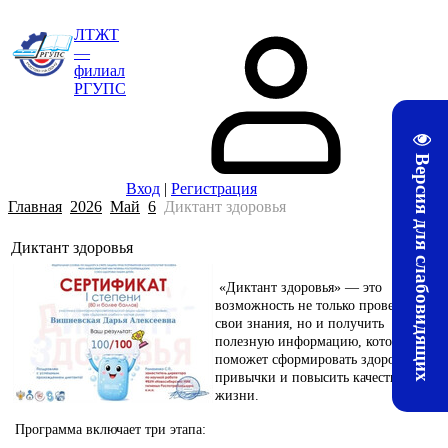
ЛТЖТ
—
филиал
РГУПС
Версия для слабовидящих
Вход
|
Регистрация
Главная
2026
Май
6
Диктант здоровья
Диктант здоровья
10:21
«Диктант здоровья» — это
возможность не только проверить
свои знания, но и получить
полезную информацию, которая
поможет сформировать здоровые
привычки и повысить качество
жизни.
Программа включает три этапа: