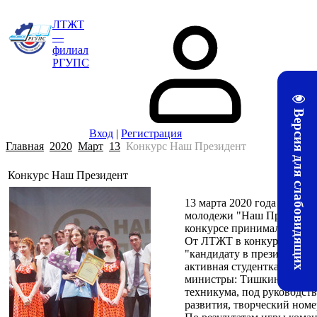
ЛТЖТ
—
филиал
РГУПС
Версия для слабовидящих
Вход
|
Регистрация
Главная
2020
Март
13
Конкурс Наш Президент
Конкурс Наш Президент
13 марта 2020 года в горо
молодежи "Наш Президент
конкурсе принимали участи
От ЛТЖТ в конкурсе прини
"кандидату в президенты"
активная студентка 1 курс
министры: Тишкин Владисл
техникума, под руководств
развития, творческий ном