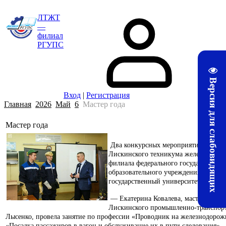
ЛТЖТ
—
филиал
РГУПС
Версия для слабовидящих
Вход
|
Регистрация
Главная
2026
Май
6
Мастер года
Мастер года
Два конкурсных мероприятия «Масте
Лискинского техникума железнодоро
филиала федерального государственн
образовательного учреждения высшег
государственный университет путей 
— Екатерина Ковалева, мастер произ
Лискинского промышленно-транспорт
Лысенко, провела занятие по профессии «Проводник на железнодорожн
«Посадка пассажиров в вагон и обслуживание их в пути следования».