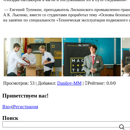
— Евгений Тупикин, преподаватель Лискинского промышленно-тран
А.К. Лысенко, вместе со студентами проработал тему «Основы безопас
на занятии по специальности «Техническая эксплуатация подвижного с
Просмотров
:
53
|
Добавил
:
Danilov-MM
|
Рейтинг
:
0.0
/
0
Приветствуем вас
!
Вход
|
Регистрация
Поиск