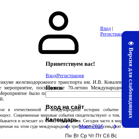
ура
Почта
Методические материалы ЛТЖТ
Электронная информац
Вход
|
Регистрация
Версия для слабовидящих
Приветствуем вас
!
14:58
Вход
|
Регистрация
никуме железнодорожного транспорта им. И.В. Ковалева –
Поиск
 мероприятие, посвященное 70-летию Международного
 Мероприятие было подготовлено и проведено совместно с
й.
Вход на сайт
ное в отечественной и международной истории событие как
цесс. Современные мировые события свидетельствуют о том, что
Календарь
бывается и исчезает из СМИ, образования. Сегодня часто в мире и
Март 2016
денные на этом суде международным трибуналом еще семьдесят лет
Пн
Вт
Ср
Чт
Пт
Сб
Вс