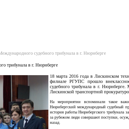
рганизации
Контакты
О техникуме
Студентам
Абитуриентам
Структ
еждународного судебного трибунала в г. Нюрнберге
го трибунала в г. Нюрнберге
18 марта 2016 года в Лискинском тех
филиале РГУПС прошло внеклассное
судебного трибунала в г. Нюрнберге.
Лискинской транспортной прокуратуро
На мероприятии вспоминали такое важ
Нюрнбергский международный судебный про
история работы Нюрнбергского трибунала за
за рубежом люди совершают поступки, осуж
назад.