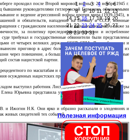
1
2
3
4
5
6
берге проходил после Второй мировой войны с 20 ноября 1945 г.
 над бывшими руководителями гитлеровской Германии, обвиняемыми
7
8
9
10
11
12
13
зывание и ведение агрессивной войны против мира (1939-1945), в
14
15
16
17
18
19
20
лашений и обязательств, нападение на Польшу и СССР, военные
21
22
23
24
25
26
27
бращения с гражданским населением и военнопленными, а также за
вечности, за политику преследования, репрессии и истребление
28
29
30
31
а суде трибунал и государственные обвинители были представлены
дьми от четырех великих держав: СССР, США, Великобритании и
вынесен приговор в адрес более 20 нацистских преступников, из
азни через повешение, а большинство остальных получили разные
щий состав нацистской партии.
ецедентного по масштабам и процедуре характера суда. Для этого
яния осужденных нацистских преступников и организаций.
докладом выступил работник Лискинской транспортной прокуратуры
а. Елена Юрьевна представила участникам мероприятия биографию
В. и Ижогин Н.К. Они ярко и образно рассказали о злодеяниях и
ак живых свидетелей тех событий.
Полезная информация