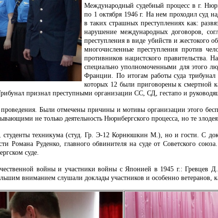
Международный судебный процесс в г. Нюрн
по 1 октября 1946 г. На нем проходил суд
в таких страшных преступлениях как: развя
нарушение международных договоров, сог
преступления в виде убийств и жестокого о
многочисленные преступления против чело
противников нацистского правительства. Н
специально уполномоченными для этого лю
Франции. По итогам работы суда трибунал 
которых 12 были приговорены к смертной к
Трибунал признал преступными организации СС, СД, гестапо и руководя
 проведения. Были отмечены причины и мотивы организации этого беспр
ывающими не только деятельность Нюрнбергского процесса, но те злоде
, студенты техникума (студ. Гр. Э-12 Корнюшкин М.), но и гости. С 
сти Романа Руденко, главного обвинителя на суде от Советского союз
ергском суде.
чественной войны и участники войны с Японией в 1945 г.: Гревцев Д.
ольшим вниманием слушали доклады участников и особенно ветеранов, к