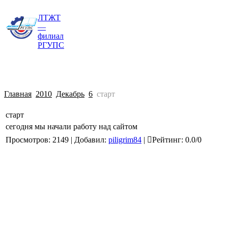
ЛТЖТ
Главная
Сведения об образовательной о
—
филиал
РГУПС
Главная
2010
Декабрь
6
старт
старт
сегодня мы начали работу над сайтом
Просмотров
:
2149
|
Добавил
:
piligrim84
|
Рейтинг
:
0.0
/
0