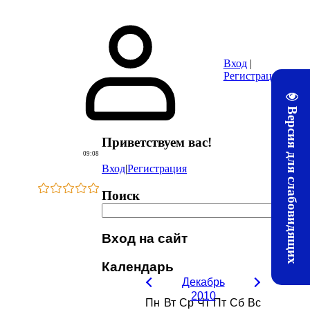
ура
Почта
Методические материалы ЛТЖТ
Электронная информац
Вход
|
Регистрация
Версия для слабовидящих
Приветствуем вас
!
09:08
Вход
|
Регистрация
Поиск
Вход на сайт
Календарь
Декабрь
2010
Пн
Вт
Ср
Чт
Пт
Сб
Вс