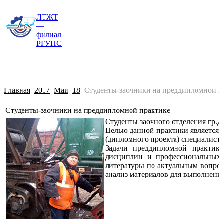
ЛТЖТ
Главная
Сведения об образовательной о
—
филиал
РГУПС
Главная
2017
Май
18
Студенты-заочники на преддипломной 
Студенты-заочники на преддипломной практике
Студенты заочного отделения гр.
Целью данной практики являетс
(дипломного проекта) специалис
Задачи преддипломной практик
дисциплин и профессиональных
литературы по актуальным вопро
анализ материалов для выполнен