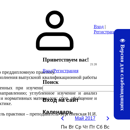
ура
Почта
Методические материалы ЛТЖТ
Электронная информац
Вход
|
Регистрация
Версия для слабовидящих
Приветствуем вас
!
21:20
Вход
|
Регистрация
ую преддипломную практику.
ыполнения выпускной квалификационной работы
Поиск
ученных при изучении общепрофессиональных
аправлению; углубленное изучение и анализ
 и нормативных материалов; сбор, обобщение и
Вход на сайт
ктике.
Календарь
ль практики – преподаватель Тургеневская Н.И.
Май 2017
Пн
Вт
Ср
Чт
Пт
Сб
Вс