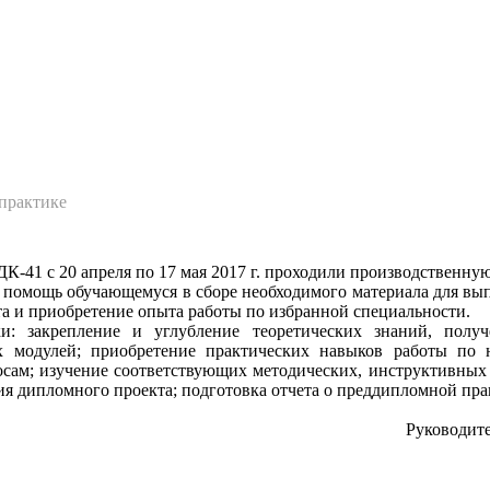
рганизации
Контакты
О техникуме
Студентам
Абитуриентам
Структ
практике
ДК-41 с 20 апреля по 17 мая 2017 г. проходили производственн
я помощь обучающемуся в сборе необходимого материала для в
та и приобретение опыта работы по избранной специальности.
и: закрепление и углубление теоретических знаний, пол
 модулей; приобретение практических навыков работы по н
сам; изучение соответствующих методических, инструктивных
ия дипломного проекта; подготовка отчета о преддипломной пра
Руководите