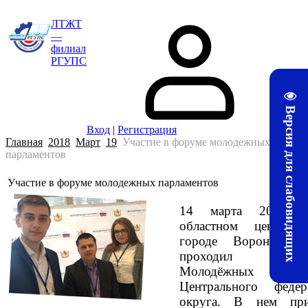
ЛТЖТ
—
филиал
РГУПС
Версия для слабовидящих
Вход
|
Регистрация
Главная
2018
Март
19
Участие в форуме молодежных
парламентов
Участие в форуме молодежных парламентов
14 марта 2018 
областном центре 
городе Воронеже в
проходил Ф
Молодёжных парла
Центрального федер
округа. В нем при