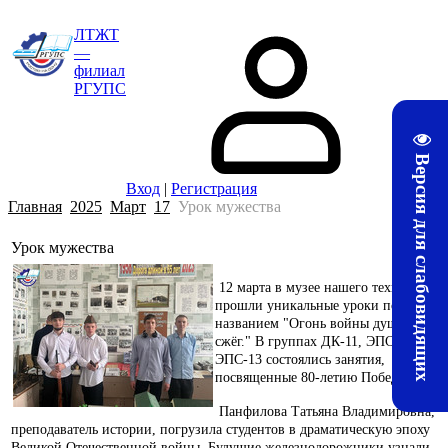
ЛТЖТ
—
филиал
РГУПС
Версия для слабовидящих
Вход
|
Регистрация
Главная
2025
Март
17
Урок мужества
Урок мужества
09:49
12 марта в музее нашего техникума
прошли уникальные уроки под
названием "Огонь войны души не
сжёг." В группах ДК-11, ЭПС-11 и
ЭПС-13 состоялись занятия,
посвященные 80-летию Победы.
Панфилова Татьяна Владимировна,
преподаватель истории, погрузила студентов в драматическую эпоху
Великой Отечественной войны. Будущие железнодорожники узнали