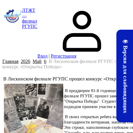
ЛТЖТ
—
филиал
РГУПС
Версия для слабовидящих
Вход
|
Регистрация
Главная
2026
Май
6
В Лискинском филиале РГУПС прошел
конкурс «Открытка Победы»
В Лискинском филиале РГУПС прошел конкурс «Открытка П
В преддверии 81-й годовщины Велик
филиале РГУПС прошел замечательны
"Открытка Победы". Студенты с энту
подходом приняли участие в этом ме
В своих открытках ребята выразили 
благодарности ветеранам, написав ст
Эти строки, наполненные глубоким см
"Спасибо, вам, ваш подвиг вечен, пок