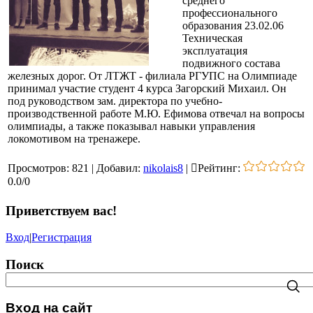
среднего
профессионального
образования 23.02.06
Техническая
эксплуатация
подвижного состава
железных дорог. От ЛТЖТ - филиала РГУПС на Олимпиаде
принимал участие студент 4 курса Загорский Михаил. Он
под руководством зам. директора по учебно-
производственной работе М.Ю. Ефимова отвечал на вопросы
олимпиады, а также показывал навыки управления
локомотивом на тренажере.
Просмотров
:
821
|
Добавил
:
nikolais8
|
Рейтинг
:
0.0
/
0
Приветствуем вас
!
Вход
|
Регистрация
Поиск
Вход на сайт