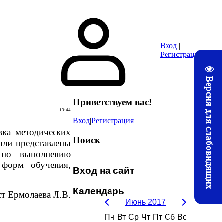
ура
Почта
Методические материалы ЛТЖТ
Электронная информац
Вход
|
Регистрация
Версия для слабовидящих
Приветствуем вас
!
13:44
Вход
|
Регистрация
ка методических
Поиск
ыли представлены
 по выполнению
 форм обучения,
Вход на сайт
Календарь
т Ермолаева Л.В.
Июнь 2017
Пн
Вт
Ср
Чт
Пт
Сб
Вс