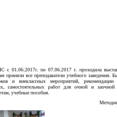
рганизации
Контакты
О техникуме
Студентам
Абитуриентам
Структ
 01.06.2017г. по 07.06.2017 г. проходила выстав
ие приняли все преподаватели учебного заведения. Б
оков и внеклассных мероприятий, рекомендации
ких, самостоятельных работ для очной и заочной
етам, учебные пособия.
Методис