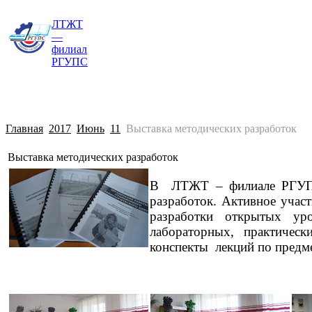
ЛТЖТ
Главная
Сведения об образовательной о
—
филиал
РГУПС
Главная
2017
Июнь
11
Выставка методических разработок
Выставка методических разработок
В ЛТЖТ – филиале РГУПС с
разработок. Активное участ
разработки открытых ур
лабораторных, практичес
конспекты лекций по предм