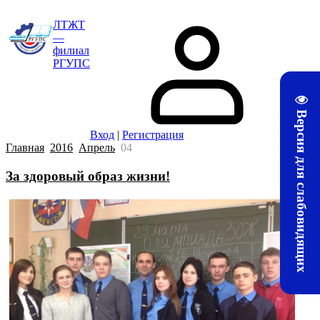
ЛТЖТ
—
филиал
РГУПС
Версия для слабовидящих
Вход
|
Регистрация
Главная
2016
Апрель
04
За здоровый образ жизни!
29