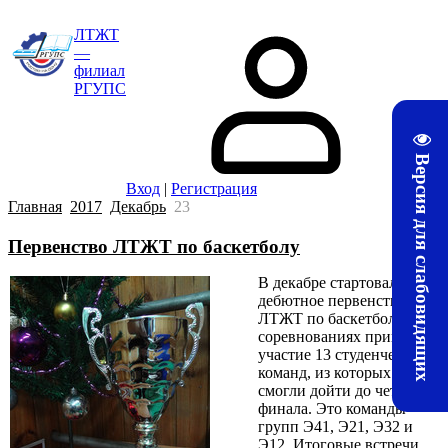
ЛТЖТ
—
филиал
РГУПС
Версия для слабовидящих
Вход
|
Регистрация
Главная
2017
Декабрь
23
Первенство ЛТЖТ по баскетболу
В декабре стартовало
дебютное первенство
ЛТЖТ по баскетболу. В
соревнованиях приняли
участие 13 студенческих
команд, из которых 4
смогли дойти до четверть-
финала. Это команды
групп Э41, Э21, Э32 и
Э12. Итоговые встречи