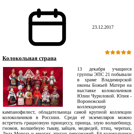
23.12.2017
Колокольная страна
13 декабря учащиеся
группы ЭПС 21 побывали
в храме Владимирской
иконы Божьей Матери на
выставке колокольчиков
Юлии Чуриловой. Юлия -
Воронежский
коллекционер
кампанофилист, обладательница самой крупной коллекции
колокольчиков в Россиии. Среди её экземпляров можно
встретить грациозную принцессу, принца, злую волшебницу,
гномов, волшебную тыкву, зайцев, медведей, птиц, черепах,
Деда Мороза и многих других персонажей. Её колокольчики