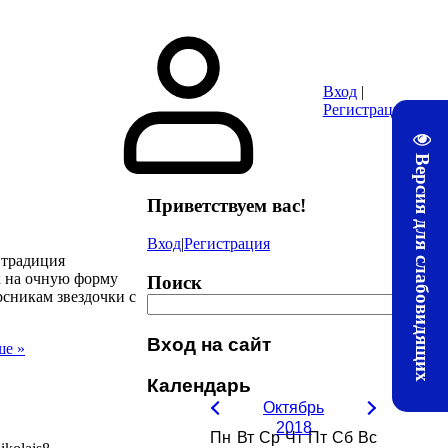
ура
Почта
Методические материалы ЛТЖТ
Электронная информац
Вход
|
Регистрация
Версия для слабовидящих
Приветствуем вас
!
Вход
|
Регистрация
 традиция
х на очную форму
Поиск
рсникам звездочки с
Вход на сайт
ше »
Календарь
Октябрь
2018
Пн
Вт
Ср
Чт
Пт
Сб
Вс