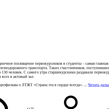
рганизации
Контакты
О техникуме
Студентам
Абитуриентам
Структ
здничное посвящение первокурсников в студенты – самая главная
лезнодорожного транспорта. Таких счастливчиков, поступивши
о 130 человек. С самого утра старшекурсники раздавали первоку
всех в актовый зал.
деофильма о ЛТЖТ «Страна эта в сердце всегда».
...
Читать даль