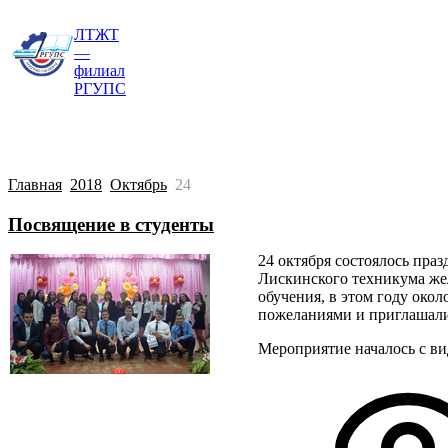
ЛТЖТ
Главная
Сведения об образовательной о
—
филиал
РГУПС
Главная
2018
Октябрь
24
Посвящение в студенты
24 октября состоялось пра
Лискинского техникума же
обучения, в этом году окол
пожеланиями и приглашали 
Мероприятие началось с ви