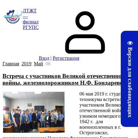
ЛТЖТ
—
филиал
РГУПС
Версия для слабовидящих
Вход
|
Регистрация
Главная
2019
Май
06
Встреча с участников Великой отечественной
войны, железнодорожником Н.Ф. Бондаревским
06 мая 2019 г. студенты
техникума встретились с
участником Великой
отечественной войны,
узником немецкого лагеря
1942 г. для
военнопленных в г.
Острогожске,