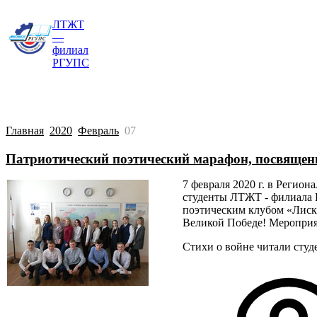
ЛТЖТ
Главная
Сведения об образовательной о
—
филиал
РГУПС
Главная
2020
Февраль
07
Патриотический поэтический марафон, посвящен
7 февраля 2020 г. в Регио
студенты ЛТЖТ - филиала 
поэтическим клубом «Лиск
Великой Победе! Мероприя
Стихи о войне читали студ