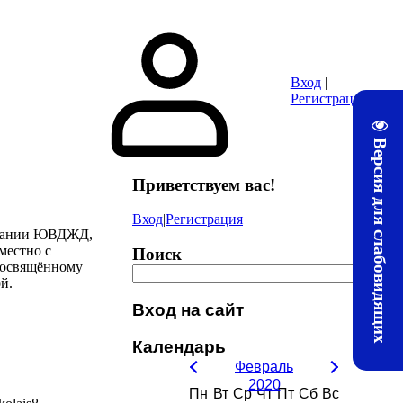
ура
Почта
Методические материалы ЛТЖТ
Электронная информац
Вход
|
Регистрация
Версия для слабовидящих
Приветствуем вас
!
Вход
|
Регистрация
 здании ЮВДЖД,
местно с
Поиск
посвящённому
й.
Вход на сайт
Календарь
Февраль
2020
Пн
Вт
Ср
Чт
Пт
Сб
Вс