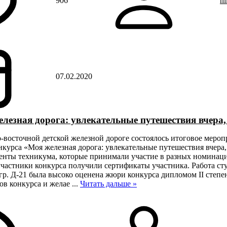
906
ni
07.02.2020
лезная дорога: увлекательные путешествия вчера, 
о-восточной детской железной дороге состоялось итоговое мероп
курса «Моя железная дорога: увлекательные путешествия вчера, 
нты техникума, которые принимали участие в разных номинация
участники конкурса получили сертификаты участника. Работа ст
р. Д-21 была высоко оценена жюри конкурса дипломом II степе
ов конкурса и желае
...
Читать дальше »