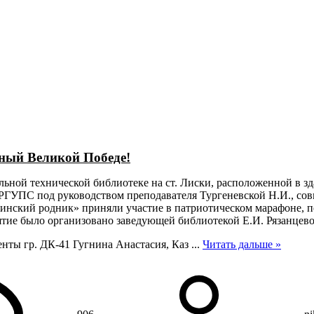
рганизации
Контакты
О техникуме
Студентам
Абитуриентам
Структ
ный Великой Победе!
нальной технической библиотеке на ст. Лиски, расположенной в
РГУПС под руководством преподавателя Тургеневской Н.И., сов
инский родник» приняли участие в патриотическом марафоне, 
тие было организовано заведующей библиотекой Е.И. Рязанцево
енты гр. ДК-41 Гугнина Анастасия, Каз
...
Читать дальше »