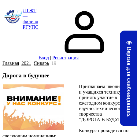
ЛТЖТ
—
филиал
РГУПС
Версия для слабовидящих
Вход
|
Регистрация
Главная
2021
Январь
19
Дорога в будущее
Приглашаем школьников
и учащихся техникумов
принять участие в
ежегодном конкурсе
научно-технического
творчества
"ДОРОГА В БУДУЩЕЕ".
Конкурс проводится по
следующим номинациям: