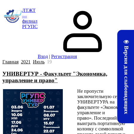
ЛТЖТ
—
филиал
РГУПС
Версия для слабовидящих
Вход
|
Регистрация
Главная
2021
Июль
19
УНИВЕРТУР - Факультет "Экономика,
управление и право"
Не пропусти
заключительную серию
УНИВЕРТУРА на
факультете «Экономика,
управление и
право». Последний шанс
выиграть портативную
колонку с символикой