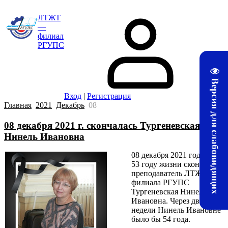
ЛТЖТ
—
филиал
РГУПС
Версия для слабовидящих
Вход
|
Регистрация
Главная
2021
Декабрь
08
08 декабря 2021 г. скончалась Тургеневская
Нинель Ивановна
08 декабря 2021 года на
53 году жизни скончался
преподаватель ЛТЖТ -
филиала РГУПС
Тургеневская Нинель
Ивановна. Через две
недели Нинель Ивановне
было бы 54 года.