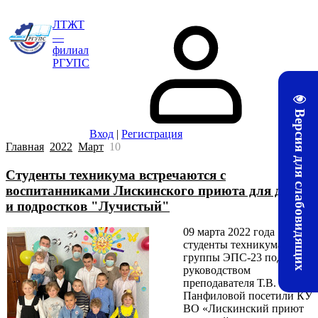
ЛТЖТ
—
филиал
РГУПС
Версия для слабовидящих
Вход
|
Регистрация
Главная
2022
Март
10
Студенты техникума встречаются с
воспитанниками Лискинского приюта для детей
и подростков "Лучистый"
09 марта 2022 года
студенты техникума
группы ЭПС-23 под
руководством
преподавателя Т.В.
Панфиловой посетили КУ
ВО «Лискинский приют