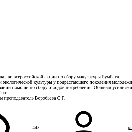
рганизации
Контакты
О техникуме
Студентам
Абитуриентам
Структ
вал во всероссийской акции по сбору макулатуры БумБатл.
и экологической культуры у подрастающего поколения молодёжи
азании помощи по сбору отходов потребления. Общими усилиями
 кг.
ы преподаватель Воробьева С.Г.
443
pi