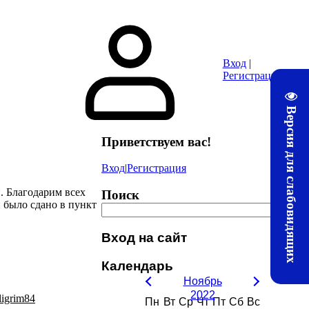
ура
Почта
Методические материалы ЛТЖТ
Электронная информац
Вход
|
Регистрация
Версия для слабовидящих
Приветствуем вас
!
Вход
|
Регистрация
. Благодарим всех
Поиск
 было сдано в пункт
Вход на сайт
Календарь
Ноябрь
2022
ligrim84
Пн
Вт
Ср
Чт
Пт
Сб
Вс