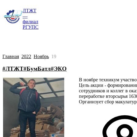
ЛТЖТ
Главная
Сведения об образовательной о
—
филиал
РГУПС
Главная
2022
Ноябрь
19
#ЛТЖТ#БумБатл#ЭКО
В ноябре техникум участво
Цель акции - формировани
сотрудников и коллег в ок
переработке вторсырья 1630
Организует сбор макулатур