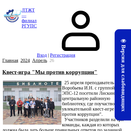
ЛТЖТ
—
филиал
РГУПС
Версия для слабовидящих
Вход
|
Регистрация
Главная
2024
Апрель
26
Квест-игра "Мы против коррупции"
25 апреля преподаватель
Воробьева И.Н. с группой
ЭПС-12 посетили Лискинскую
центральную районную
библиотеку, где поучаствовали в
увлекательной квест-игре "Мы
против коррупции".
Участников разделили на три
команды, каждая из которых
должна была дать больше правильных ответов по заданной