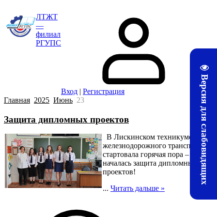
ЛТЖТ
—
филиал
РГУПС
Версия для слабовидящих
Вход
|
Регистрация
Главная
2025
Июнь
23
Защита дипломных проектов
В Лискинском техникуме
железнодорожного транспорта
стартовала горячая пора –
началась защита дипломных
проектов!
...
Читать дальше »