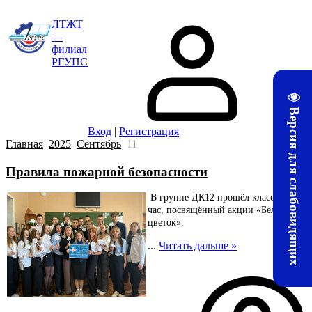
ЛТЖТ
—
филиал
РГУПС
Версия для слабовидящих
Вход
|
Регистрация
Главная
2025
Сентябрь
11
Правила пожарной безопасности
В группе ДК12 прошёл классный
час, посвящённый акции «Белый
цветок».
...
Читать дальше »