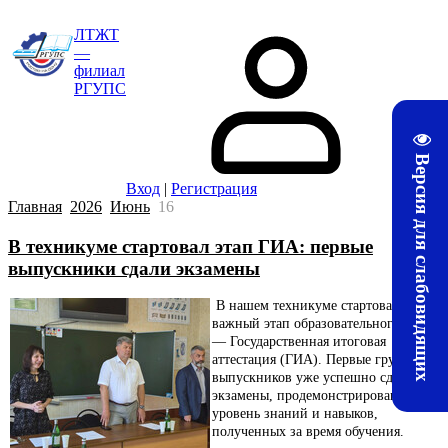
ЛТЖТ
—
филиал
РГУПС
Версия для слабовидящих
Вход
|
Регистрация
Главная
2026
Июнь
16
В техникуме стартовал этап ГИА: первые
выпускники сдали экзамены
В нашем техникуме стартовал
важный этап образовательного пути
— Государственная итоговая
аттестация (ГИА). Первые группы
выпускников уже успешно сдали
экзамены, продемонстрировав
уровень знаний и навыков,
полученных за время обучения.