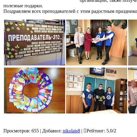
организации, также получ
полезные подарки.
Поздравляем всех преподавателей с этим радостным праздник
Просмотров
:
655
|
Добавил
:
nikolais8
|
Рейтинг
:
5.0
/
2