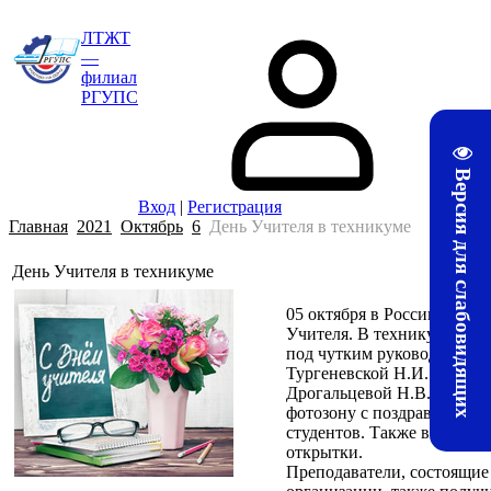
ЛТЖТ
—
филиал
РГУПС
Версия для слабовидящих
Вход
|
Регистрация
Главная
2021
Октябрь
6
День Учителя в техникуме
День Учителя в техникуме
05 октября в России тради
Учителя. В техникуме твор
под чутким руководством 
Тургеневской Н.И. и пред
Дрогальцевой Н.В. подгот
фотозону с поздравлением 
студентов. Также все учит
открытки.
Преподаватели, состоящие