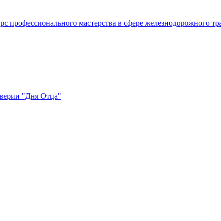
урс профессионального мастерства в сфере железнодорожного тр
верии "Дня Отца"