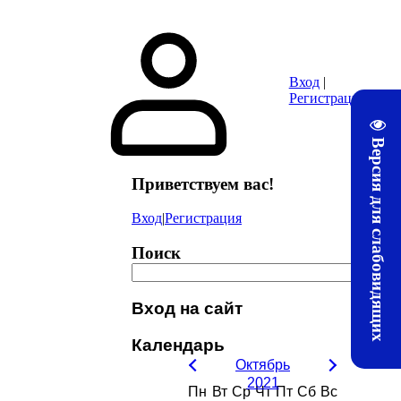
ура
Почта
Методические материалы ЛТЖТ
Электронная информац
Вход
|
Регистрация
Версия для слабовидящих
Приветствуем вас
!
Вход
|
Регистрация
Поиск
Вход на сайт
Календарь
Октябрь
2021
Пн
Вт
Ср
Чт
Пт
Сб
Вс