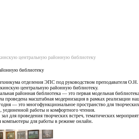
рганизации
Контакты
О техникуме
Студентам
Абитуриентам
Структ
скинскую центральную районную библиотеку
районную библиотеку
ы техникума отделения ЭПС под руководством преподавателя О.Н
скинскую центральную районную библиотеку.
альная районная библиотека — это первая модельная библиотека
ыла проведена масштабная модернизация в рамках реализации на
егодня — это многофункциональное пространство для творческих
, уединенной работы и комфортного чтения.
зал для проведения творческих встреч, тематических мероприят
 компьютеры для работы в режиме онлайн.