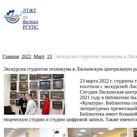
ЛТЖТ
Главная
Сведения об образовательной о
—
филиал
РГУПС
Главная
2022
Март
23
Экскурсия студентов техникума в Ли
Экскурсия студентов техникума в Лискинскую центральную 
23 марта 2022 г. студент
посетили с экскурсией Ли
Сегодня Лискинская центр
2021 году в библиотеке б
«Культура». Библиотека с
литературных презентаций
Библиотека имеет большой 
творческую студию и студию цифровой записи. Также имеются