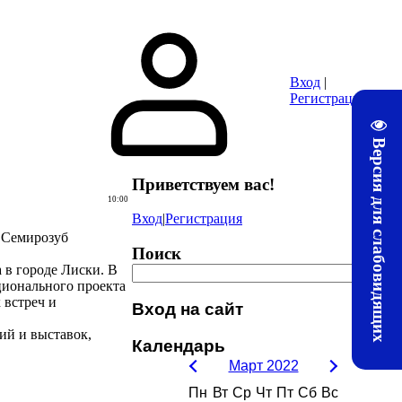
ура
Почта
Методические материалы ЛТЖТ
Электронная информац
Вход
|
Регистрация
Версия для слабовидящих
Приветствуем вас
!
10:00
Вход
|
Регистрация
. Семирозуб
Поиск
 в городе Лиски. В
ционального проекта
 встреч и
Вход на сайт
ий и выставок,
Календарь
Март 2022
Пн
Вт
Ср
Чт
Пт
Сб
Вс