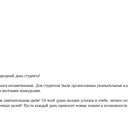
рганизации
Контакты
О техникуме
Студентам
Абитуриентам
Структ
ародный день студента!
лся незамеченным. Для студентов были организованы увлекательные кл
и весёлыми конкурсами.
м замечательным днём! От всей души желаем успехов в учебе, легких се
енных целей! Пусть каждый день приносит новые знания и возможности 