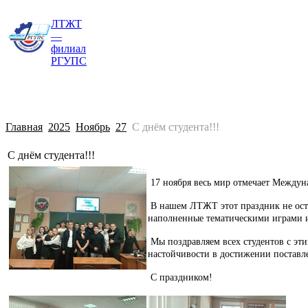
ЛТЖТ
Главная
Сведения об образовательной о
—
филиал
РГУПС
Главная
2025
Ноябрь
27
С днём студента!!!
С днём студента!!!
17 ноября весь мир отмечает Междун
В нашем ЛТЖТ этот праздник не оста
наполненные тематическими играми 
Мы поздравляем всех студентов с эти
настойчивости в достижении поставл
С праздником!