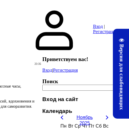
ура
Почта
Методические материалы ЛТЖТ
Электронная информац
Вход
|
Регистрация
Версия для слабовидящих
Приветствуем вас
!
23:35
Вход
|
Регистрация
Поиск
ассные часы,
Вход на сайт
ссий, вдохновения и
для саморазвития.
Календарь
Ноябрь
2025
Пн
Вт
Ср
Чт
Пт
Сб
Вс