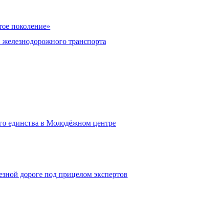
тое поколение»
железнодорожного транспорта
о единства в Молодёжном центре
лезной дороге под прицелом экспертов