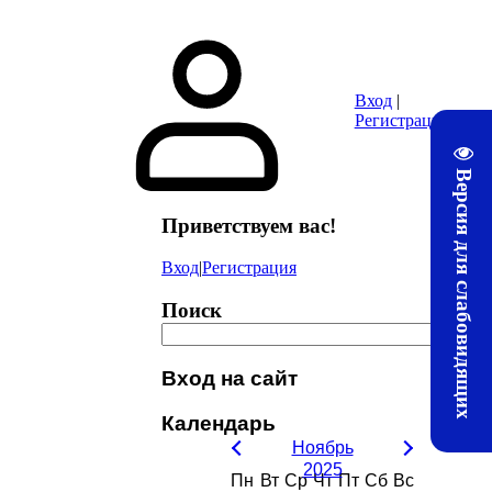
ура
Почта
Методические материалы ЛТЖТ
Электронная информац
Вход
|
Регистрация
Версия для слабовидящих
Приветствуем вас
!
Вход
|
Регистрация
Поиск
Вход на сайт
Календарь
Ноябрь
2025
Пн
Вт
Ср
Чт
Пт
Сб
Вс