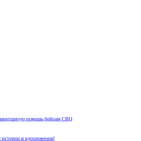
рганизации
Контакты
О техникуме
Студентам
Абитуриентам
Структ
уманитарную помощь бойцам СВО
 истории и вдохновения!