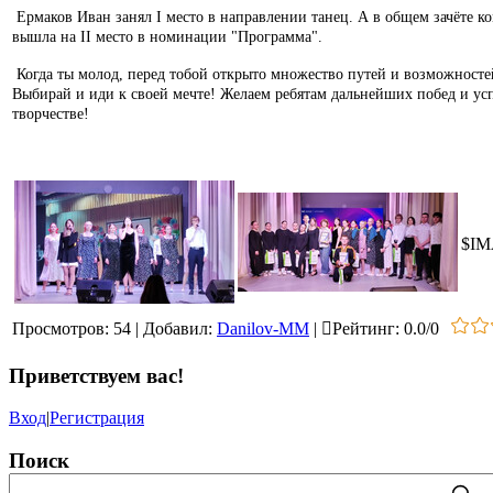
Ермаков Иван занял I место в направлении танец. А в общем зачёте к
вышла на II место в номинации "Программа".
Когда ты молод, перед тобой открыто множество путей и возможносте
Выбирай и иди к своей мечте! Желаем ребятам дальнейших побед и ус
творчестве!
$IM
Просмотров
:
54
|
Добавил
:
Danilov-MM
|
Рейтинг
:
0.0
/
0
Приветствуем вас
!
Вход
|
Регистрация
Поиск