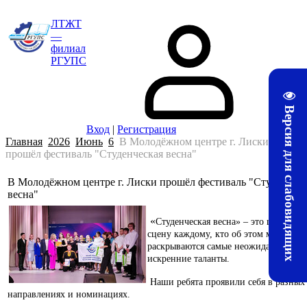
ЛТЖТ
—
филиал
РГУПС
Версия для слабовидящих
Вход
|
Регистрация
Главная
2026
Июнь
6
В Молодёжном центре г. Лиски
прошёл фестиваль "Студенческая весна"
В Молодёжном центре г. Лиски прошёл фестиваль "Студенческ
весна"
«
Студенческая весна» – это шанс вый
сцену каждому, кто об этом мечтает. З
раскрываются самые неожиданные и
искренние таланты.
Наши ребята проявили себя в разных
направлениях и номинациях.