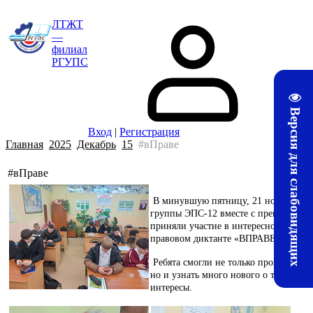
ЛТЖТ
—
филиал
РГУПС
Версия для слабовидящих
Вход
|
Регистрация
Главная
2025
Декабрь
15
#вПраве
#вПраве
В минувшую пятницу, 21 ноября 2025
группы ЭПС-12 вместе с преподавате
приняли участие в интересном и пол
правовом диктанте «ВПРАВЕ».
Ребята смогли не только проверить св
но и узнать много нового о том, как 
интересы.