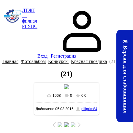
ЛТЖТ
—
филиал
РГУПС
Версия для слабовидящих
Вход
|
Регистрация
Главная
Фотоальбом
Конкурсы
Красная гвоздика
(21)
(21)
1068
0
0.0
В реальном размере
Добавлено
05.03.2015
piligrim84
1600x1066
/ 168.0Kb