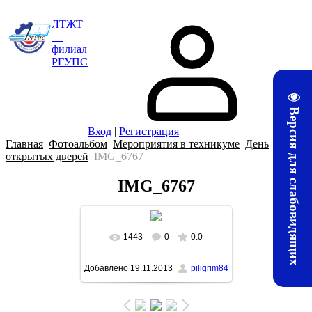
ЛТЖТ
—
филиал
РГУПС
Версия для слабовидящих
Вход
|
Регистрация
Главная
Фотоальбом
Мероприятия в техникуме
День
открытых дверей
IMG_6767
IMG_6767
1443
0
0.0
В реальном размере
Добавлено
19.11.2013
piligrim84
1600x1200
/ 223.4Kb