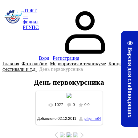
ЛТЖТ
—
филиал
РГУПС
Версия для слабовидящих
Вход
|
Регистрация
Главная
Фотоальбом
Мероприятия в техникуме
Концерты,
фестивали и т.д.
День первокурсника
День первокурсника
1027
0
0.0
В реальном размере
Добавлено
02.12.2011
piligrim84
1142x1600
/ 179.1Kb