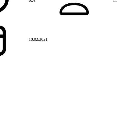
824
ni
10.02.2021