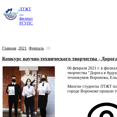
ЛТЖТ
Главная
Сведения об образовательной о
—
филиал
РГУПС
Главная
2021
Февраль
10
Конкурс научно-технического творчества - Дорога
06 февраля 2021 г. в фили
творчества "Дорога в буду
техникумов Воронежа, Ельц
Многие студенты ЛТЖТ подг
городе Воронеже прошли т