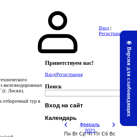
ура
Почта
Методические материалы ЛТЖТ
Электронная информац
Вход
|
Регистрация
Версия для слабовидящих
Приветствуем вас
!
Вход
|
Регистрация
технического
 из железнодорожных
Поиск
(г. Лиски).
а отборочный тур в
Вход на сайт
Календарь
Февраль
2021
Пн
Вт
Ср
Чт
Пт
Сб
Вс