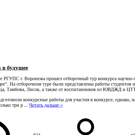
рганизации
Контакты
О техникуме
Студентам
Абитуриентам
Структ
 в будущее
але РГУПС г. Воронежа прошел отборочный тур конкурса научно-
щее". На отборочном туре были представлены работы студентов
а, Тамбова, Лисок, а также от воспитанников из ЮВДЖД и ЦТТ 
отовили конкурсные работы для участия в конкурсе, однако, н
олько три р
...
Читать дальше »