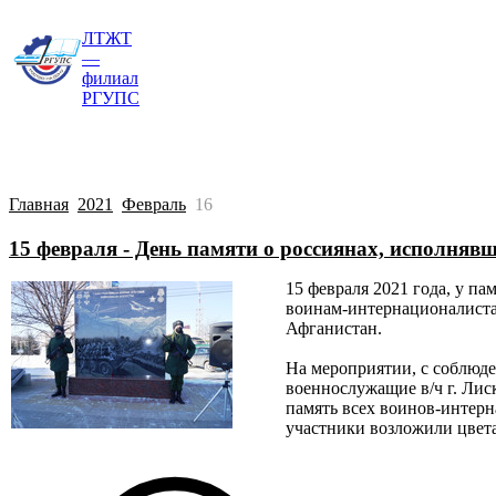
ЛТЖТ
Главная
Сведения об образовательной о
—
филиал
РГУПС
Главная
2021
Февраль
16
15 февраля - День памяти о россиянах, исполняв
15 февраля 2021 года, у п
воинам-интернационалиста
Афганистан.
На мероприятии, с соблюде
военнослужащие в/ч г. Лис
память всех воинов-интерн
участники возложили цвет