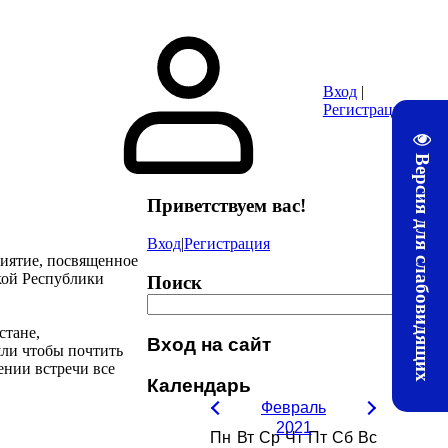
ура
Почта
Методические материалы ЛТЖТ
Электронная информац
Вход
|
Регистрация
Версия для слабовидящих
Приветствуем вас
!
Вход
|
Регистрация
риятие, посвященное
кой Республики
Поиск
стане,
Вход на сайт
шли чтобы почтить
ении встречи все
Календарь
Февраль
2021
Пн
Вт
Ср
Чт
Пт
Сб
Вс