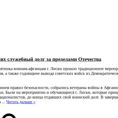
рганизации
Контакты
О техникуме
Студентам
Абитуриентам
Структ
ших служебный долг за пределами Отечества
амятника воинам-афганцам г. Лиски прошло традиционное мероп
м, а также годовщине вывода советских войск из Демократичес
нием правил безопасности, собрались ветераны войны в Афгани
ки. Были на мероприятии и обучающиеся г. Лиски, которые при
ационалистов, до конца отдавших свой воинский долг. В заверш
а
...
Читать дальше »