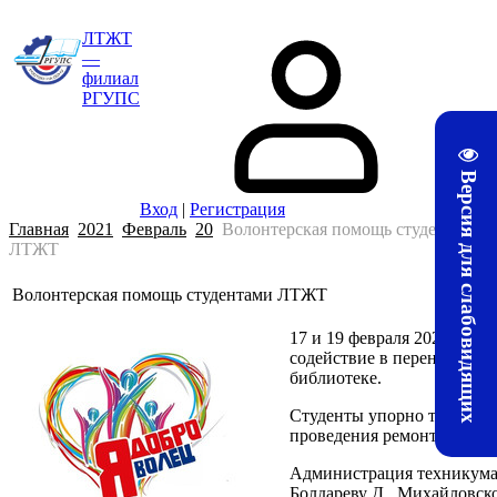
ЛТЖТ
—
филиал
РГУПС
Версия для слабовидящих
Вход
|
Регистрация
Главная
2021
Февраль
20
Волонтерская помощь студентами
ЛТЖТ
Волонтерская помощь студентами ЛТЖТ
17 и 19 февраля 2021 г. с
содействие в переносе кн
библиотеке.
Студенты упорно трудилис
проведения ремонтных раб
Администрация техникума 
Болдареву Д., Михайловско