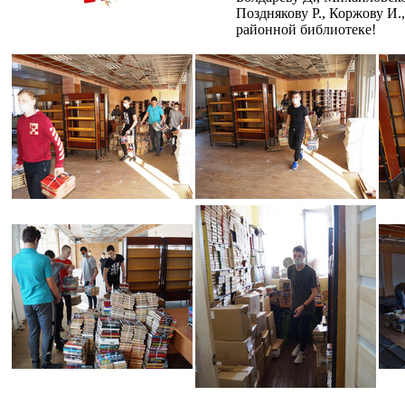
Позднякову Р., Коржову И.
районной библиотеке!