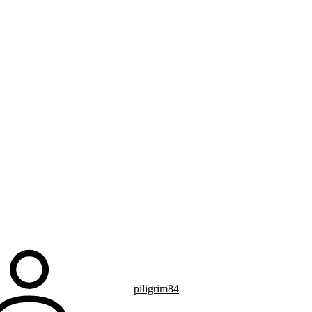
рганизации
Контакты
О техникуме
Студентам
Абитуриентам
Структ
piligrim84