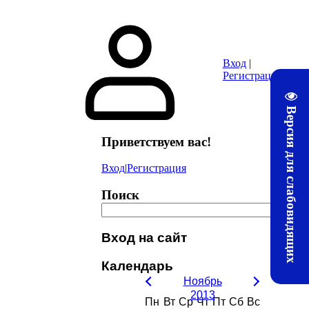
ура
Почта
Методические материалы ЛТЖТ
Электронная информац
Вход
|
Регистрация
Версия для слабовидящих
Приветствуем вас
!
Вход
|
Регистрация
Поиск
Вход на сайт
Календарь
Ноябрь
2013
Пн
Вт
Ср
Чт
Пт
Сб
Вс