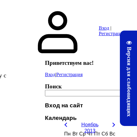
ура
Почта
Методические материалы ЛТЖТ
Электронная информац
Вход
|
Регистрация
Версия для слабовидящих
Приветствуем вас
!
Вход
|
Регистрация
у с
Поиск
Вход на сайт
Календарь
Ноябрь
2013
Пн
Вт
Ср
Чт
Пт
Сб
Вс