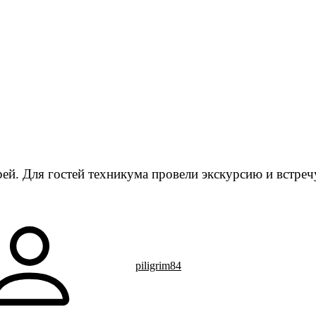
рганизации
Контакты
О техникуме
Студентам
Абитуриентам
Структ
ей. Для гостей техникума провели экскурсию и встреч
piligrim84